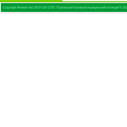
Copyright Филиал №1 БОУ ОО СПО "Орловский базовый медицинский колледж"© 20