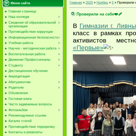
Главная
»
2025
»
Ноябрь
»
5
» Проверили н
Меню сайта
Главная страница
Проверили на себе❤️‍🩹
Наш колледж
Сведения об образовательной
В
Гимназии г. Ливны
организации
класс в рамках пр
Противодействие коррупции
Информационная безопасность
активистов мест
Учебная работа
«Первые»
Научно - методическая работа
Воспитательная работа
Движение Профессионалы
Студенту
Дистанционное обучение
Аккредитация
Абитуриентам
Родителю
Объявления
Гостевая книга
Часто задаваемые вопросы
Фотоальбом
Рекомендуемые ссылки.
Каталог статей
Противодействие терроризму
Контакты и реквизиты