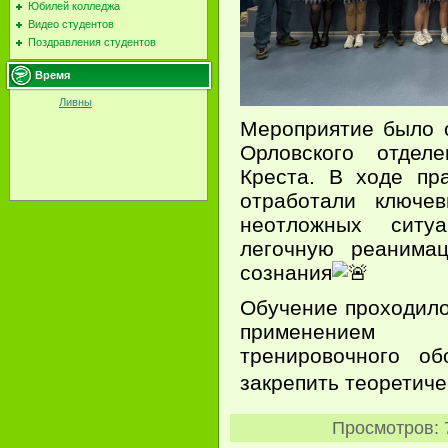
Юбилей колледжа
Видео студентов
Поздравления студентов
Время
Ливны
Мероприятие было 
Орловского отделе
Креста. В ходе пр
отработали ключе
неотложных ситуа
легочную реанима
сознания
Обучение проходило
применением 
тренировочного об
закрепить теоретиче
Просмотров
: