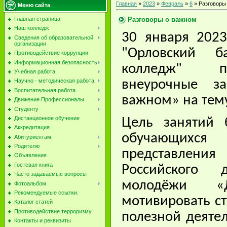
Главная
»
2023
»
Февраль
»
6
» Разговоры
Меню сайта
Разговоры о важном
Главная страница
Наш колледж
30 января 202
Сведения об образовательной
организации
"Орловский б
Противодействие коррупции
Информационная безопасность
колледж" п
Учебная работа
Научно - методическая работа
внеурочные з
Воспитательная работа
важном» на тем
Движение Профессионалы
Студенту
Дистанционное обучение
Цель занятий 
Аккредитация
обучающихс
Абитуриентам
Родителю
представлен
Объявления
Гостевая книга
Российского
Часто задаваемые вопросы
молодёжи «Д
Фотоальбом
Рекомендуемые ссылки.
мотивировать с
Каталог статей
Противодействие терроризму
полезной деяте
Контакты и реквизиты