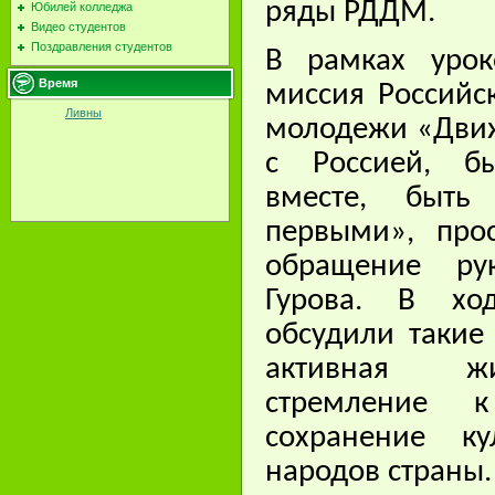
ряды РДДМ.
Юбилей колледжа
Видео студентов
Поздравления студентов
В рамках урок
Время
миссия Российс
Ливны
молодежи «Движ
с Россией, б
вместе, быть
первыми», про
обращение ру
Гурова. В хо
обсудили такие
активная жи
стремление к
сохранение к
народов страны.