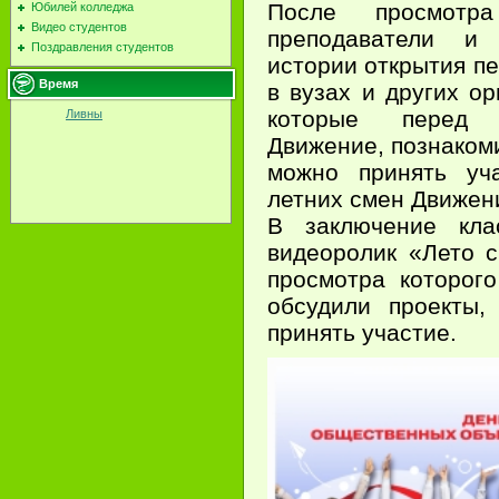
После просмотр
Юбилей колледжа
Видео студентов
преподаватели и
Поздравления студентов
истории открытия п
Время
в вузах и других ор
которые перед 
Ливны
Движение, познакоми
можно принять уч
летних смен Движен
В заключение кла
видеоролик «Лето 
просмотра которог
обсудили проекты,
принять участие.