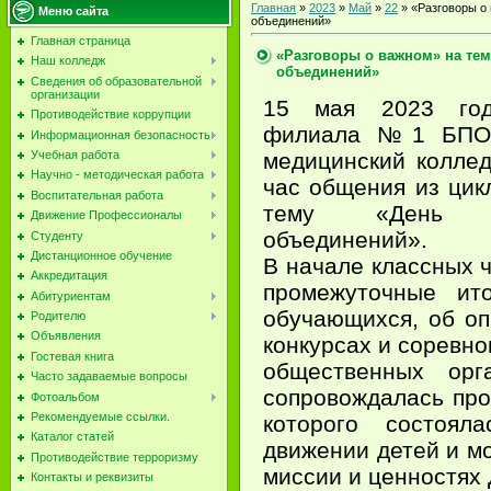
Главная
»
2023
»
Май
»
22
» «Разговоры о
Меню сайта
объединений»
Главная страница
«Разговоры о важном» на тем
Наш колледж
объединений»
Сведения об образовательной
организации
15 мая 2023 год
Противодействие коррупции
филиала №1 БПОУ
Информационная безопасность
медицинский коллед
Учебная работа
Научно - методическая работа
час общения из цик
Воспитательная работа
тему «День д
Движение Профессионалы
объединений».
Студенту
Дистанционное обучение
В начале классных 
Аккредитация
промежуточные ит
Абитуриентам
обучающихся, об оп
Родителю
Объявления
конкурсах и соревно
Гостевая книга
общественных орг
Часто задаваемые вопросы
сопровождалась про
Фотоальбом
Рекомендуемые ссылки.
которого состоял
Каталог статей
движении детей и м
Противодействие терроризму
миссии и ценностях
Контакты и реквизиты