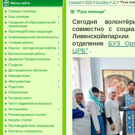
Главная
»
2025
»
Октябрь
»
12
» "Рука по
Меню сайта
"Рука помощи"
Главная страница
Наш колледж
Сегодня волонтёр
Сведения об образовательной
организации
совместно с социа
Противодействие коррупции
Ливенскойепарх
Информационная безопасность
отделение
БУЗ Орл
Учебная работа
Научно - методическая работа
ЦРБ"
.
Воспитательная работа
Движение Профессионалы
Студенту
Дистанционное обучение
Аккредитация
Абитуриентам
Родителю
Объявления
Гостевая книга
Часто задаваемые вопросы
Фотоальбом
Рекомендуемые ссылки.
Каталог статей
Противодействие терроризму
Контакты и реквизиты