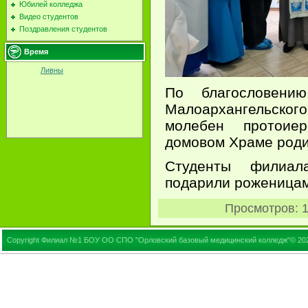
Юбилей колледжа
Видео студентов
Поздравления студентов
Время
Ливны
По благословени
Малоархангельско
молебен протоие
домовом Храме роди
Студенты филиа
подарили роженицам
Просмотров
: 
Copyright Филиал №1 БОУ ОО СПО "Орловский базовый медицинский колледж"© 20