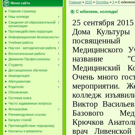
Главная
»
2015
»
Октябрь
»
3
» С юбилеем,
Меню сайта
С юбилеем, колледж!
Главная страница
Наш колледж
25 сентября 2015
Сведения об образовательной
организации
Дома Культуры 
Противодействие коррупции
Информационная безопасность
посвященный 
Учебная работа
Медицинского У
Научно - методическая работа
Воспитательная работа
название "О
Движение Профессионалы
Студенту
Медицинский К
Дистанционное обучение
Очень много гос
Аккредитация
Абитуриентам
мероприятии. Ж
Родителю
колледж изъявил
Объявления
Гостевая книга
Виктор Васильев
Часто задаваемые вопросы
Фотоальбом
Базового Мед
Рекомендуемые ссылки.
Крючков Анатол
Каталог статей
Противодействие терроризму
врач Ливенской
Контакты и реквизиты