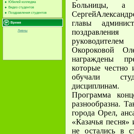
Юбилей колледжа
Больницы, а
Видео студентов
Сергей
Александр
Поздравления студентов
главы админис
Время
поздравлени
Ливны
руководителе
Окороковой Ол
награждены пр
которые честно 
обучали студ
дисциплинам.
Программа конц
разнообразна. Та
города Орел, анс
«Казачья песня»
не остались в с