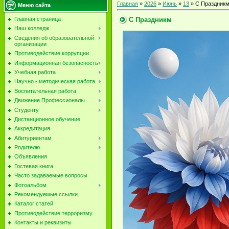
Главная
»
2026
»
Июнь
»
13
» С Праздник
Меню сайта
С Праздникм
Главная страница
Наш колледж
Сведения об образовательной
организации
Противодействие коррупции
Информационная безопасность
Учебная работа
Научно - методическая работа
Воспитательная работа
Движение Профессионалы
Студенту
Дистанционное обучение
Аккредитация
Абитуриентам
Родителю
Объявления
Гостевая книга
Часто задаваемые вопросы
Фотоальбом
Рекомендуемые ссылки.
Каталог статей
Противодействие терроризму
Контакты и реквизиты