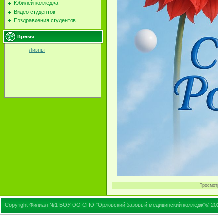
Юбилей колледжа
Видео студентов
Поздравления студентов
Время
Ливны
Просмот
Copyright Филиал №1 БОУ ОО СПО "Орловский базовый медицинский колледж"© 20