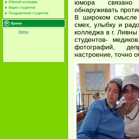
юмора связано
Юбилей колледжа
Видео студентов
обнаруживать проти
Поздравления студентов
В широком смысле 
смех, улыбку и рад
Время
колледжа в г. Ливн
Ливны
студентов- медико
фотографий, деп
настроение, точно 