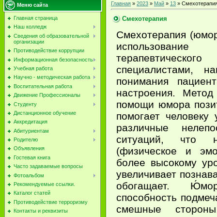
Главная
»
2023
»
Май
»
13
» Смехотерапи
Меню сайта
Смехотерапия
Главная страница
Наш колледж
Смехотерапия (юмор
Сведения об образовательной
организации
использование 
Противодействие коррупции
терапевтическ
Информационная безопасность
специалистами, н
Учебная работа
Научно - методическая работа
понимания пациент
Воспитательная работа
настроения. Метод
Движение Профессионалы
помощи юмора пози
Студенту
Дистанционное обучение
помогает человеку 
Аккредитация
различные нелеп
Абитуриентам
ситуаций, что н
Родителю
(физическое и эмо
Объявления
Гостевая книга
более высокому ур
Часто задаваемые вопросы
увеличивает познав
Фотоальбом
обогащает. Ю́м
Рекомендуемые ссылки.
Каталог статей
способность подмеч
Противодействие терроризму
смешные стороны,
Контакты и реквизиты