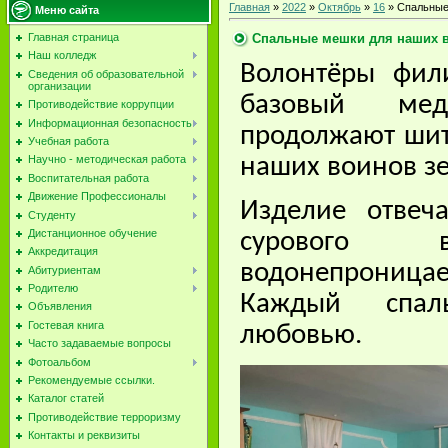
Главная
»
2022
»
Октябрь
»
16
» Спальные
Меню сайта
Спальные мешки для наших 
Главная страница
Наш колледж
Волонтёры фи
Сведения об образовательной
организации
базовый мед
Противодействие коррупции
Информационная безопасность
продолжают шит
Учебная работа
Научно - методическая работа
наших воинов з
Воспитательная работа
Движение Профессионалы
Изделие отвеч
Студенту
Дистанционное обучение
сурового в
Аккредитация
водонепрони
Абитуриентам
Родителю
Каждый спал
Объявления
Гостевая книга
любовью.
Часто задаваемые вопросы
Фотоальбом
Рекомендуемые ссылки.
Каталог статей
Противодействие терроризму
Контакты и реквизиты