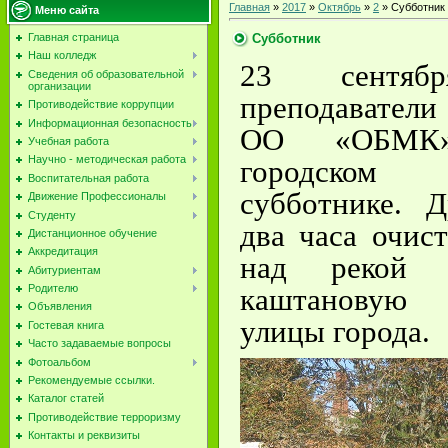
Главная
»
2017
»
Октябрь
»
2
» Субботник
Меню сайта
Субботник
Главная страница
Наш колледж
23 сентяб
Сведения об образовательной
организации
преподавател
Противодействие коррупции
Информационная безопасность
ОО «ОБМК»
Учебная работа
Научно - методическая работа
городском
Воспитательная работа
субботнике. 
Движение Профессионалы
Студенту
два часа очис
Дистанционное обучение
Аккредитация
над рекой 
Абитуриентам
каштановую 
Родителю
Объявления
улицы города.
Гостевая книга
Часто задаваемые вопросы
Фотоальбом
Рекомендуемые ссылки.
Каталог статей
Противодействие терроризму
Контакты и реквизиты