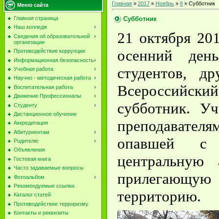
Главная
»
2017
»
Ноябрь
»
8
» Субботник
Меню сайта
Субботник
Главная страница
Наш колледж
21 октября 20
Сведения об образовательной
организации
осенний ден
Противодействие коррупции
Информационная безопасность
студентов, д
Учебная работа
Научно - методическая работа
Всероссийск
Воспитательная работа
Движение Профессионалы
субботник. У
Студенту
Дистанционное обучение
преподавате
Аккредитация
Абитуриентам
опавшей с 
Родителю
Объявления
центральную
Гостевая книга
Часто задаваемые вопросы
прилегающую 
Фотоальбом
Рекомендуемые ссылки.
территорию.
Каталог статей
Противодействие терроризму
Контакты и реквизиты