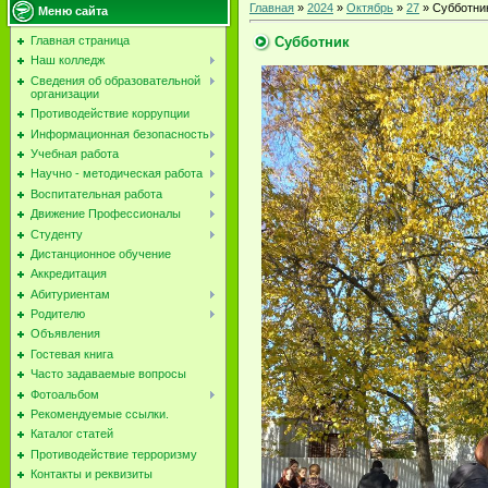
Главная
»
2024
»
Октябрь
»
27
» Субботни
Меню сайта
Субботник
Главная страница
Наш колледж
Сведения об образовательной
организации
Противодействие коррупции
Информационная безопасность
Учебная работа
Научно - методическая работа
Воспитательная работа
Движение Профессионалы
Студенту
Дистанционное обучение
Аккредитация
Абитуриентам
Родителю
Объявления
Гостевая книга
Часто задаваемые вопросы
Фотоальбом
Рекомендуемые ссылки.
Каталог статей
Противодействие терроризму
Контакты и реквизиты