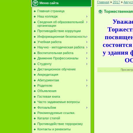
Главная
»
2017
»
Авгус
Меню сайта
Торжественная
Главная страница
Наш колледж
Уважа
Сведения об образовательной
организации
Торжест
Противодействие коррупции
посвящен
Информационная безопасность
Учебная работа
состоится
Научно - методическая работа
у здания
Воспитательная работа
ОО
Движение Профессионалы
Студенту
Дистанционное обучение
Просмотр
Аккредитация
Абитуриентам
Родителю
Объявления
Гостевая книга
Часто задаваемые вопросы
Фотоальбом
Рекомендуемые ссылки.
Каталог статей
Противодействие терроризму
Контакты и реквизиты