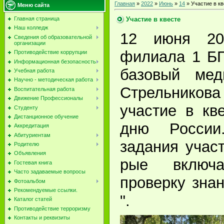
Главная
»
2022
»
Июнь
»
14
» Участие в кв
Меню сайта
Участие в квесте
Главная страница
Наш колледж
12 июня 202
Сведения об образовательной
организации
филиала 1 Б
Противодействие коррупции
Информационная безопасность
базо­вый мед
Учебная работа
Научно - методическая работа
Стрельников
Воспитательная работа
Движение Профессионалы
участие в кв
Студенту
Дистанционное обучение
дню России
Аккредитация
Абитуриентам
задания уча­с
Родителю
Объявления
рые включ
Гостевая книга
Часто задаваемые вопросы
проверку зна
Фотоальбом
Рекомендуемые ссылки.
".
Каталог статей
Противодействие терроризму
Контакты и реквизиты