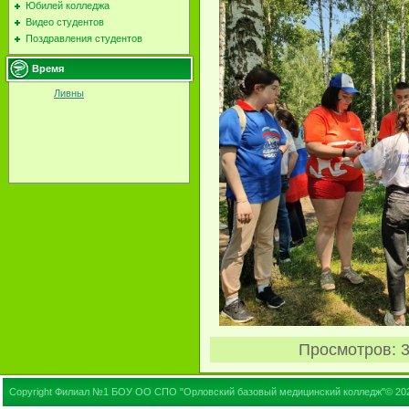
Юбилей колледжа
Видео студентов
Поздравления студентов
Время
Ливны
Просмотров
: 
Copyright Филиал №1 БОУ ОО СПО "Орловский базовый медицинский колледж"© 20