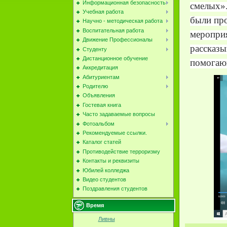
Информационная безопасность
смелых»
Учебная работа
были про
Научно - методическая работа
Воспитательная работа
меропри
Движение Профессионалы
рассказ
Студенту
Дистанционное обучение
помогающ
Аккредитация
Абитуриентам
Родителю
Объявления
Гостевая книга
Часто задаваемые вопросы
Фотоальбом
Рекомендуемые ссылки.
Каталог статей
Противодействие терроризму
Контакты и реквизиты
Юбилей колледжа
Видео студентов
Поздравления студентов
Время
Ливны