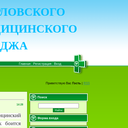
ОРЛОВСКОГО
ДИЦИНСКОГО
ЕДЖА
Главная
|
Регистрация
|
Вход
Приветствую Вас
Гость
|
RSS
Поиск
14:28
ицинский
Форма входа
к боится