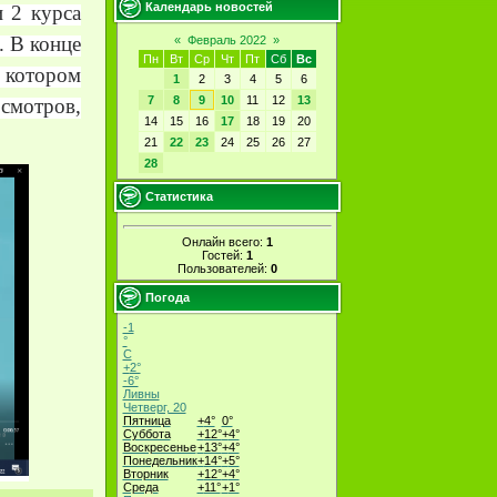
Календарь новостей
 2 курса
. В конце
«
Февраль 2022
»
Пн
Вт
Ср
Чт
Пт
Сб
Вс
 котором
1
2
3
4
5
6
7
8
9
10
11
12
13
смотров,
14
15
16
17
18
19
20
21
22
23
24
25
26
27
28
Статистика
Онлайн всего:
1
Гостей:
1
Пользователей:
0
Погода
-1
°
C
+
2°
-6°
Ливны
Четверг, 20
Пятница
+
4°
0°
Суббота
+
12°
+
4°
Воскресенье
+
13°
+
4°
Понедельник
+
14°
+
5°
Вторник
+
12°
+
4°
Среда
+
11°
+
1°