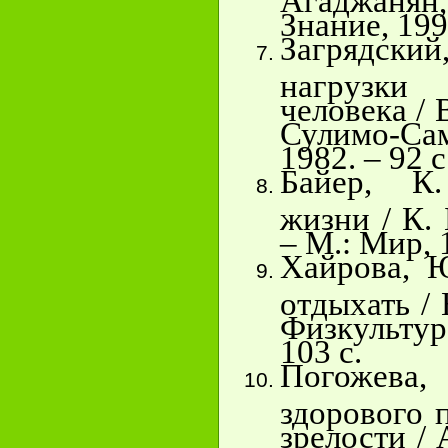
Знание, 1990
Загрядски
нагрузк
человека / 
Сулимо-Сам
1982. – 92 с
Байер, К
жизни / К.
– М.: Мир, 1
Хайрова, 
отдыхать /
Физкультур
103 с.
Погожева
здорового 
зрелости / 