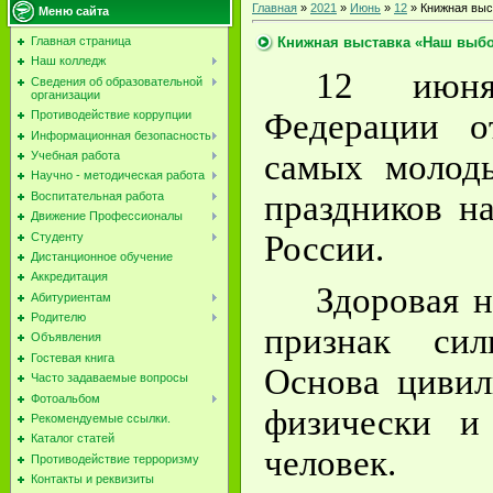
Главная
»
2021
»
Июнь
»
12
» Книжная выс
Меню сайта
Книжная выставка «Наш выбо
Главная страница
Наш колледж
12 июня
Сведения об образовательной
организации
Федерации о
Противодействие коррупции
Информационная безопасность
самых молоды
Учебная работа
Научно - методическая работа
праздников н
Воспитательная работа
Движение Профессионалы
России.
Студенту
Дистанционное обучение
Аккредитация
Здоровая 
Абитуриентам
Родителю
признак силь
Объявления
Гостевая книга
Основа цивил
Часто задаваемые вопросы
Фотоальбом
физически и
Рекомендуемые ссылки.
Каталог статей
человек
Противодействие терроризму
Контакты и реквизиты