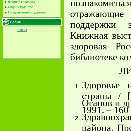
познакоми
Юбилей колледжа
Видео студентов
отражающие 
Поздравления студентов
поддержки з
Время
Ливны
Книжная выст
здоровая Ро
библиотеке ко
ЛИ
Здоровье 
страны / [
Оганов и др
1991. – 160 
Здравоохр
района. Пр