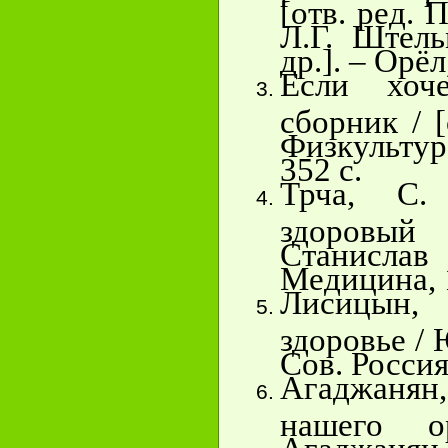
[отв. ред. П
Л.Г. Штель
др.]. – Орёл
Если хоч
сборник / [
Физкультур
352 с.
Трча, С.
здоровый
Станисл
Медицина, 1
Лисицын
здоровье /
Сов. Россия,
Агаджаня
нашего о
Агаджанян,