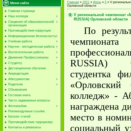
Главная
»
2021
»
Июль
»
5
» V региональ
Меню сайта
Орловской области
Главная страница
V региональной чемпионат 
Наш колледж
RUSSIA) Орловской области
Сведения об образовательной
организации
По резуль
Противодействие коррупции
Информационная безопасность
чемпион
Учебная работа
Научно - методическая работа
профессион
Воспитательная работа
Движение Профессионалы
RUSSIA
) Ор
Студенту
Дистанционное обучение
студентка 
Аккредитация
Абитуриентам
«Орловский 
Родителю
Объявления
колледж» - А
Гостевая книга
Часто задаваемые вопросы
награждена д
Фотоальбом
Рекомендуемые ссылки.
место в номи
Каталог статей
Противодействие терроризму
социальный у
Контакты и реквизиты