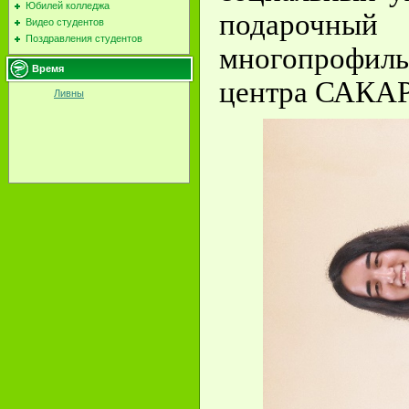
Юбилей колледжа
подарочны
Видео студентов
Поздравления студентов
многопрофил
Время
центра САКАР
Ливны