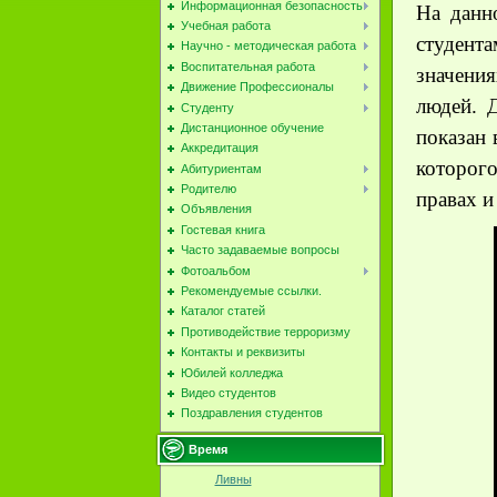
Информационная безопасность
На данн
Учебная работа
студента
Научно - методическая работа
Воспитательная работа
значения
Движение Профессионалы
людей. 
Студенту
Дистанционное обучение
показан 
Аккредитация
которого
Абитуриентам
Родителю
правах и
Объявления
Гостевая книга
Часто задаваемые вопросы
Фотоальбом
Рекомендуемые ссылки.
Каталог статей
Противодействие терроризму
Контакты и реквизиты
Юбилей колледжа
Видео студентов
Поздравления студентов
Время
Ливны