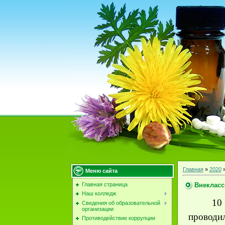
Главная
»
2020
Меню сайта
Внекласс
Главная страница
Наш колледж
10
Сведения об образовательной
организации
проводил
Противодействие коррупции