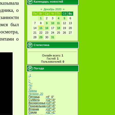
Календарь новостей
казывала
дника, о
«
Декабрь 2020
»
Пн
Вт
Ср
Чт
Пт
Сб
Вс
язанности
1
2
3
4
5
6
7
8
9
10
11
12
13
имся был
14
15
16
17
18
19
20
росмотра,
21
22
23
24
25
26
27
28
29
30
31
ентами о
Статистика
Онлайн всего:
1
Гостей:
1
Пользователей:
0
Погода
-1
°
C
+
2°
-6°
Ливны
Четверг, 20
Пятница
+
4°
0°
Суббота
+
12°
+
4°
Воскресенье
+
13°
+
4°
Понедельник
+
14°
+
5°
Вторник
+
12°
+
4°
Среда
+
11°
+
1°