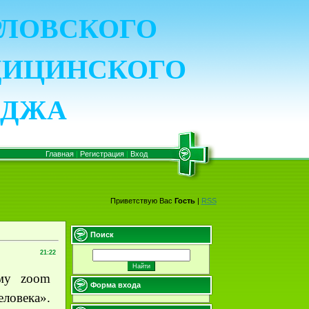
ОРЛОВСКОГО
ДИЦИНСКОГО
ЕДЖА
Главная
|
Регистрация
|
Вход
Приветствую Вас
Гость
|
RSS
Поиск
21:22
рму
zoom
Форма входа
еловека».