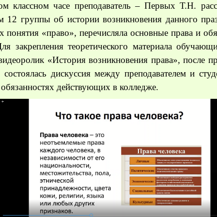
ом классном часе преподаватель – Первых Т.Н. расс
м 12 группы об истории возникновения данного праз
х понятия «право», перечисляла основные права и об
Для закрепления теоретического материала обучающ
видеоролик «История возникновения права», после п
 состоялась дискуссия между преподавателем и студ
 обязанностях действующих в колледже.