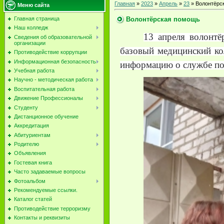
Главная
»
2023
»
Апрель
»
23
» Волонтёрс
Меню сайта
Волонтёрская помощь
Главная страница
Наш колледж
13 апреля волон
Сведения об образовательной
организации
базовый медицинский ко
Противодействие коррупции
Информационная безопасность
информацию о службе по
Учебная работа
Научно - методическая работа
Воспитательная работа
Движение Профессионалы
Студенту
Дистанционное обучение
Аккредитация
Абитуриентам
Родителю
Объявления
Гостевая книга
Часто задаваемые вопросы
Фотоальбом
Рекомендуемые ссылки.
Каталог статей
Противодействие терроризму
Контакты и реквизиты