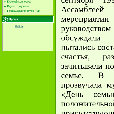
Юбилей колледжа
Видео студентов
Ассамблее
Поздравления студентов
мероприят
Время
руководст
Ливны
обсуждали
пытались сост
счастья, ра
зачитывали п
семье. В 
прозвучала м
«День семьи
положите
присутствующ