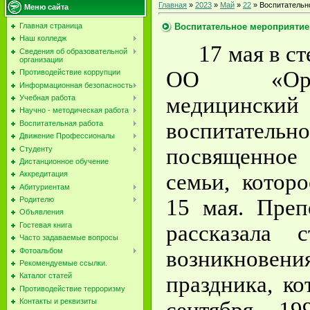
Главная
»
2023
»
Май
»
22
» Воспитательн
Меню сайта
Воспитательное мероприятие 
Главная страница
Наш колледж
17 мая в 
Сведения об образовательной
организации
ОО «Орл
Противодействие коррупции
Информационная безопасность
медицински
Учебная работа
Научно - методическая работа
воспитател
Воспитательная работа
Движение Профессионалы
посвященное
Студенту
Дистанционное обучение
семьи, котор
Аккредитация
Абитуриентам
15 мая. Преп
Родителю
Объявления
рассказала 
Гостевая книга
Часто задаваемые вопросы
Фотоальбом
возникновен
Рекомендуемые ссылки.
Каталог статей
праздника, к
Противодействие терроризму
Контакты и реквизиты
сентября 19