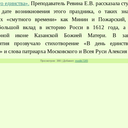
о единства».
Преподаватель Ревина Е.В. рассказала ст
 дате возникновения этого праздника, о таких зн
ях «смутного времени» как Минин и Пожарский,
большой вклад в историю Росси в 1612 года, а
орной иконе Казанской Божией Матери. В зак
ятия прозвучало стихотворение «В день единст
 и слова патриарха Московского и Всея Руси Алекси
Просмотров
: 366 |
Добавил
:
medik7285