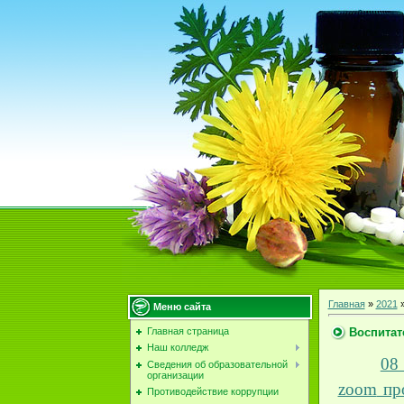
Главная
»
2021
Меню сайта
Воспитат
Главная страница
Наш колледж
08
Сведения об образовательной
организации
zoom
про
Противодействие коррупции