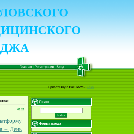
ОРЛОВСКОГО
ДИЦИНСКОГО
ЕДЖА
Главная
|
Регистрация
|
Вход
Приветствую Вас
Гость
|
RSS
нства»
Поиск
09:26
латформу
Форма входа
я – День