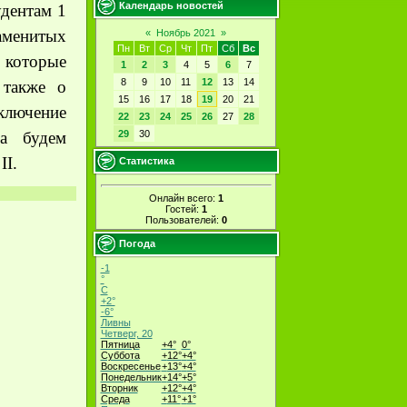
Календарь новостей
удентам 1
аменитых
«
Ноябрь 2021
»
Пн
Вт
Ср
Чт
Пт
Сб
Вс
 которые
1
2
3
4
5
6
7
8
9
10
11
12
13
14
 также о
15
16
17
18
19
20
21
лючение
22
23
24
25
26
27
28
ва будем
29
30
я
II
.
Статистика
Онлайн всего:
1
Гостей:
1
Пользователей:
0
Погода
-1
°
C
+
2°
-6°
Ливны
Четверг, 20
Пятница
+
4°
0°
Суббота
+
12°
+
4°
Воскресенье
+
13°
+
4°
Понедельник
+
14°
+
5°
Вторник
+
12°
+
4°
Среда
+
11°
+
1°