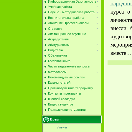
Информационная безопасность
народног
Учебная работа
курса о
Научно - методическая работа
Воспитательная работа
личност
Движение Профессионалы
внесли 
Студенту
Дистанционное обучение
чудотв
Аккредитация
меропри
Абитуриентам
Родителю
вместе…»
Объявления
Гостевая книга
Часто задаваемые вопросы
Фотоальбом
Рекомендуемые ссылки.
Каталог статей
Противодействие терроризму
Контакты и реквизиты
Юбилей колледжа
Видео студентов
Поздравления студентов
Время
Ливны