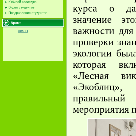
Юбилей колледжа
курса о да
Видео студентов
Поздравления студентов
значение эт
Время
важности для
Ливны
проверки знан
экологии был
которая вкл
«Лесная вик
«Экоблиц»
правильны
мероприятия п