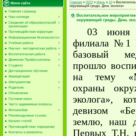
Главная
»
2022
»
Июнь
»
10
» Воспитатель
Меню сайта
окружающей среды. День эколога»
Главная страница
Воспитательное мероприятие
Наш колледж
окружающей среды. День эко
Сведения об образовательной
организации
03 июня 
Противодействие коррупции
Информационная безопасность
филиала №1 
Учебная работа
Научно - методическая работа
базовый ме
Воспитательная работа
Движение Профессионалы
прошло воспи
Студенту
Дистанционное обучение
на тему «М
Аккредитация
Абитуриентам
охраны окру
Родителю
Объявления
эколога», к
Гостевая книга
Часто задаваемые вопросы
девизом «Бе
Фотоальбом
Рекомендуемые ссылки.
землю, наш д
Каталог статей
Противодействие терроризму
Первых Т.Н. 
Контакты и реквизиты