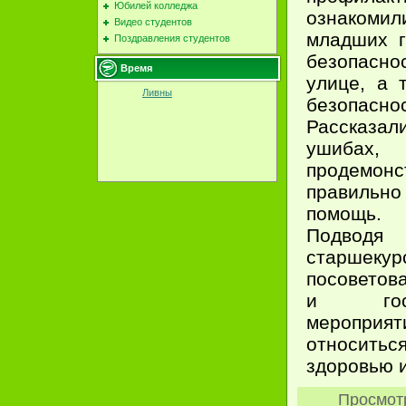
Юбилей колледжа
ознаком
Видео студентов
младших г
Поздравления студентов
безопасно
Время
улице, а 
Ливны
безопасно
Рассказ
ушибах
продемон
правильн
помощь.
Подво
старшекур
посоветов
и гос
мероприя
относи
здоровью и
Просмот