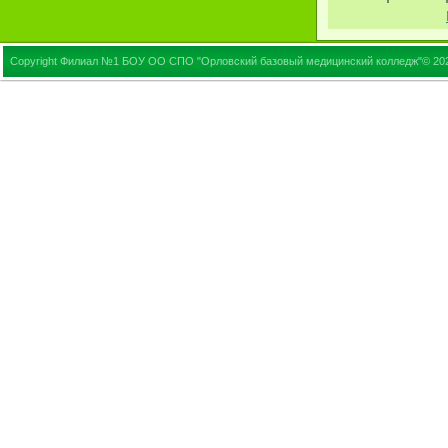
Copyright Филиал №1 БОУ ОО СПО "Орловский базовый медицинский колледж"© 20