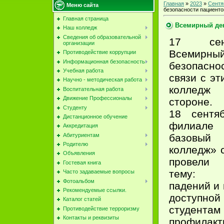
Главная
»
2023
»
Сентя
Меню сайта
безопасности пациенто
Главная страница
Всемирный ден
Наш колледж
Сведения об образовательной
17 сен
организации
Всеми
Противодействие коррупции
Информационная безопасность
безопасно
Учебная работа
связи с э
Научно - методическая работа
колледж
Воспитательная работа
Движение Профессионалы
стороне.
Студенту
18 сентя
Дистанционное обучение
филиале
Аккредитация
базовы
Абитуриентам
Родителю
колледж» 
Объявления
провели
Гостевая книга
тему: 
Часто задаваемые вопросы
Фотоальбом
падений и
Рекомендуемые ссылки.
доступной
Каталог статей
студен
Противодействие терроризму
Контакты и реквизиты
профила