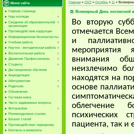
Главная
»
2022
»
Октябрь
»
11
» Всемирны
Меню сайта
Всемирный День хосписной и
Главная страница
Наш колледж
Во вторую субб
Сведения об образовательной
организации
отмечается Все
Противодействие коррупции
Информационная безопасность
и паллиатив
Учебная работа
Научно - методическая работа
мероприятия я
Воспитательная работа
внимания общ
Движение Профессионалы
Студенту
неизлечимо бо
Дистанционное обучение
Аккредитация
находятся на по
Абитуриентам
основе паллиат
Родителю
Объявления
симптомати
Гостевая книга
Часто задаваемые вопросы
облегчение б
Фотоальбом
психических с
Рекомендуемые ссылки.
Каталог статей
пациента, так и 
Противодействие терроризму
Контакты и реквизиты