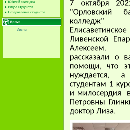
7 октября 20
Юбилей колледжа
Видео студентов
"Орловский б
Поздравления студентов
колледж" 
Время
Елисаветинс
Ливны
Ливенской Епар
Алексеем. С
рассказали о в
помощи, что э
нуждается, а
студентам 1 ку
и милосердия в
Петровны Глинк
доктор Лиза.