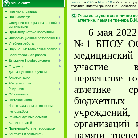
Главная
»
2022
»
Май
»
10
» Участие студе
Меню сайта
атлетике, памяти тренера В.И. Баркалова
Главная страница
Участие студентов в лично-к
Наш колледж
атлетике, памяти тренера В.И
Сведения об образовательной
организации
6 мая 2022
Противодействие коррупции
Информационная безопасность
№1 БПОУ ОО 
Учебная работа
Научно - методическая работа
медицински
Воспитательная работа
Движение Профессионалы
участие в
Студенту
Дистанционное обучение
первенстве г
Аккредитация
Абитуриентам
атлетике с
Родителю
Объявления
бюджетных о
Гостевая книга
Часто задаваемые вопросы
учреждений,
Фотоальбом
Рекомендуемые ссылки.
организаций 
Каталог статей
Противодействие терроризму
памяти трене
Контакты и реквизиты