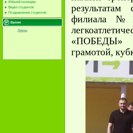
Юбилей колледжа
результатам 
Видео студентов
Поздравления студентов
филиала №
Время
легкоатле
Ливны
«ПОБЕДЫ» 
грамотой, куб