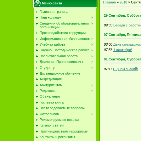
Главная
»
2018
»
Сентя
Меню сайта
Главная страница
29 Сентября, Суббот
Наш колледж
Сведения об образовательной
09:33
Беседа с работн
организации
Противодействие коррупции
07 Сентября, Пятниц
Информационная безопасность
08:00
День солидарнос
Учебная работа
07:56
1 сентября!
Научно - методическая работа
Воспитательная работа
01 Сентября, Суббот
Движение Профессионалы
Студенту
07:11
С Днем знаний!
Дистанционное обучение
Аккредитация
Абитуриентам
Родителю
Объявления
Гостевая книга
Часто задаваемые вопросы
Фотоальбом
Рекомендуемые ссылки.
Каталог статей
Противодействие терроризму
Контакты и реквизиты