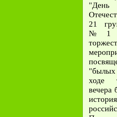
"День
Отечес
21 гру
№1 по
торжес
меропри
посвящ
"былых
ходе т
вечера 
истори
россий