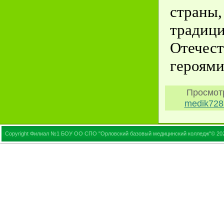
стран
традиц
Отече
героями
Просмот
medik728
Copyright Филиал №1 БОУ ОО СПО "Орловский базовый медицинский колледж"© 20