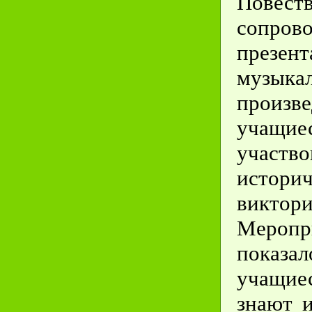
Повест
сопров
презент
музыка
произве
учащие
учас
историч
виктори
Меропр
пока
учащи
знают 