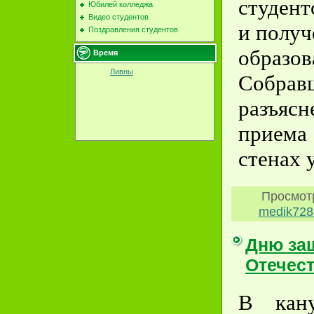
студент
Юбилей колледжа
Видео студентов
и полу
Поздравления студентов
образов
Время
Ливны
Собра
разъяс
приема
стенах 
Просмот
medik728
Дню за
Отечес
В кану