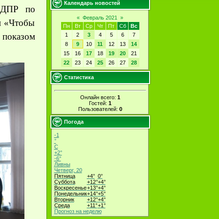
Календарь новостей
НДПР по
«
Февраль 2021
»
и «Чтобы
Пн
Вт
Ср
Чт
Пт
Сб
Вс
 показом
1
2
3
4
5
6
7
8
9
10
11
12
13
14
15
16
17
18
19
20
21
22
23
24
25
26
27
28
Статистика
Онлайн всего:
1
Гостей:
1
Пользователей:
0
Погода
-1
°
C
+
2°
-6°
Ливны
Четверг, 20
Пятница
+
4°
0°
Суббота
+
12°
+
4°
Воскресенье
+
13°
+
4°
Понедельник
+
14°
+
5°
Вторник
+
12°
+
4°
Среда
+
11°
+
1°
Прогноз на неделю