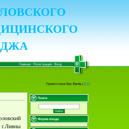
ОРЛОВСКОГО
ДИЦИНСКОГО
ЕДЖА
Главная
|
Регистрация
|
Вход
Приветствую Вас
Гость
|
RSS
Поиск
рловский
Форма входа
 г.Ливны