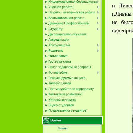
Информационная безопасность
и Ливе
Учебная работа
Научно - методическая работа
г.Ливны
Воспитательная работа
не было
Движение Профессионалы
Студенту
видеоро
Дистанционное обучение
Аккредитация
Абитуриентам
Родителю
Объявления
Гостевая книга
Часто задаваемые вопросы
Фотоальбом
Рекомендуемые ссылки.
Каталог статей
Противодействие терроризму
Контакты и реквизиты
Юбилей колледжа
Видео студентов
Поздравления студентов
Время
Ливны