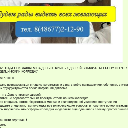
2025 ГОДА ПРИГЛАШАЕМ НА ДЕНЬ ОТКРЫТЫХ ДВЕРЕЙ В ФИЛИАЛ №1 БПОУ ОО "ОР
ЕДИЦИНСКИЙ КОЛЛЕДЖ"
с в 10.00
шанс познакомиться с нашим колледжем и узнать всё о направлениях обучения, студе
ах трудоустройства после получения диплома .
етить День открытых дверей:
итесь с образовательным пространством нашего колледжа.
ё о специальностях, бюджетных местах и стипендиях, об условиях поступления
дадите специалистам колледжа все интересующие вопросы и получите исчерпывающи
ь творческой атмосферой колледжа и сделаете еще один шаг к своему профессиона
льности ждут вас ❓
дело
о