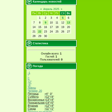
Календарь новостей
«
Апрель 2025
»
Пн
Вт
Ср
Чт
Пт
Сб
Вс
1
2
3
4
5
6
7
8
9
10
11
12
13
14
15
16
17
18
19
20
21
22
23
24
25
26
27
28
29
30
Статистика
Онлайн всего:
1
Гостей:
1
Пользователей:
0
Погода
-1
°
C
+
2°
-6°
Ливны
Четверг, 20
Пятница
+
4°
0°
Суббота
+
12°
+
4°
Воскресенье
+
13°
+
4°
Понедельник
+
14°
+
5°
Вторник
+
12°
+
4°
Среда
+
11°
+
1°
Прогноз на неделю