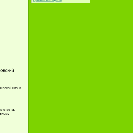
ЛОВСКИЙ
нческой жизни
е ответы.
льному