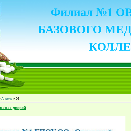
Филиал №1 
БАЗОВОГО МЕ
КОЛЛ
»
Апрель
»
05
рытых дверей