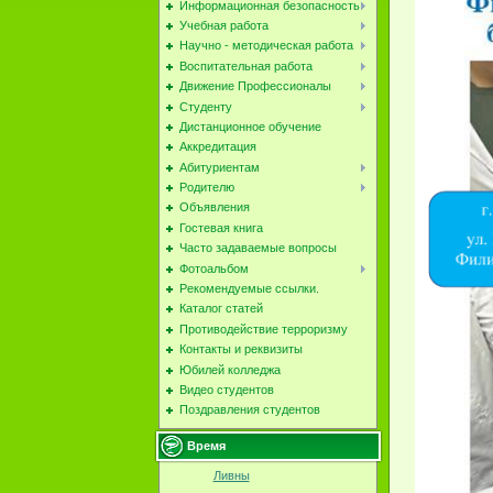
Информационная безопасность
Учебная работа
Научно - методическая работа
Воспитательная работа
Движение Профессионалы
Студенту
Дистанционное обучение
Аккредитация
Абитуриентам
Родителю
Объявления
Гостевая книга
Часто задаваемые вопросы
Фотоальбом
Рекомендуемые ссылки.
Каталог статей
Противодействие терроризму
Контакты и реквизиты
Юбилей колледжа
Видео студентов
Поздравления студентов
Время
Ливны