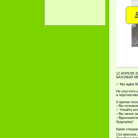
12 АПРЕЛЯ 
БАЗОВЫЙ М
✅ Мы ждём Ва
Не упустите 
и перспектив
5 причин пос
✅Вы познаком
✅ Узнайте вс
✅Вы лично за
✅Вдохновитес
будущему!
Какие специа
Сестринское 
Лечебное дел