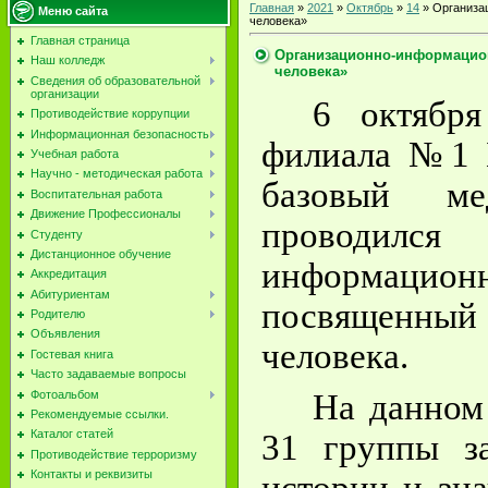
Главная
»
2021
»
Октябрь
»
14
» Организа
Меню сайта
человека»
Главная страница
Организационно-информацион
Наш колледж
человека»
Сведения об образовательной
организации
6 октябр
Противодействие коррупции
Информационная безопасность
филиала №1 
Учебная работа
Научно - методическая работа
базовый ме
Воспитательная работа
Движение Профессионалы
проводилс
Студенту
Дистанционное обучение
информацио
Аккредитация
Абитуриентам
посвященн
Родителю
Объявления
человека.
Гостевая книга
Часто задаваемые вопросы
Фотоальбом
На данном
Рекомендуемые ссылки.
Каталог статей
31 группы з
Противодействие терроризму
Контакты и реквизиты