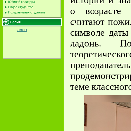
истории и зна
Юбилей колледжа
Видео студентов
о возрасте 
Поздравления студентов
считают пожи
Время
символе даты
Ливны
ладонь. По
теоретиче
преподават
продемонстри
теме классного