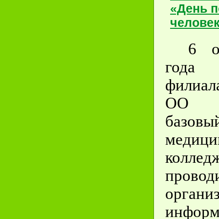
«День 
челове
6 о
года
филиа
ОО «
базовы
медици
коллед
провод
органи
информ