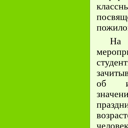
клас
посвя
пожилог
На
меропр
студен
зачиты
об и
значе
праз
возрас
челов