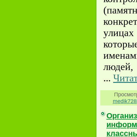
(памят
конкре
улица
которы
именам
людей,
...
Читат
Просмот
medik728
Организ
информ
классны