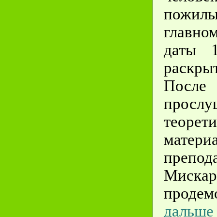
пожилы
главн
даты 
раскры
После
прослу
теорети
материа
препод
Миск
продем
дальше