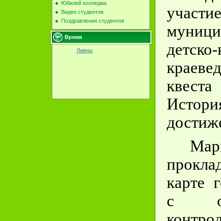
Юбилей колледжа
участи
Видео студентов
Поздравления студентов
муници
Время
детско
Ливны
краевед
квест
Истори
достиж
Мар
прокл
карте 
с опр
контро