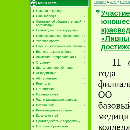
Главная
»
2021
»
Октяб
Меню сайта
Участие
Главная страница
Наш колледж
юношес
Сведения об образовательной
организации
краевед
Противодействие коррупции
Информационная безопасность
«Ливны
Учебная работа
достиж
Научно - методическая работа
Воспитательная работа
Движение Профессионалы
11 
Студенту
Дистанционное обучение
года
Аккредитация
Абитуриентам
филиа
Родителю
Объявления
ОО «
Гостевая книга
Часто задаваемые вопросы
базовы
Фотоальбом
Рекомендуемые ссылки.
медици
Каталог статей
Противодействие терроризму
колле
Контакты и реквизиты