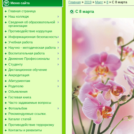
Главная
»
2019
»
Март
»
8
» С 8 марта
Меню сайта
С 8 марта
Главная страница
Наш колледж
Сведения об образовательной
организации
Противодействие коррупции
Информационная безопасность
Учебная работа
Научно - методическая работа
Воспитательная работа
Движение Профессионалы
Студенту
Дистанционное обучение
Аккредитация
Абитуриентам
Родителю
Объявления
Гостевая книга
Часто задаваемые вопросы
Фотоальбом
Рекомендуемые ссылки.
Каталог статей
Противодействие терроризму
Контакты и реквизиты