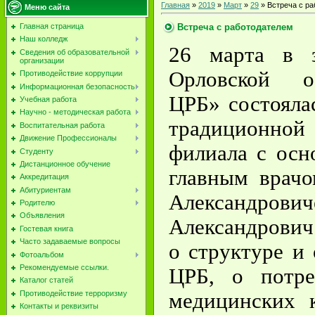
Главная
»
2019
»
Март
»
29
» Встреча с р
Меню сайта
Встреча с работодателем
Главная страница
Наш колледж
26 марта в з
Сведения об образовательной
организации
Орловской о
Противодействие коррупции
Информационная безопасность
ЦРБ» состояла
Учебная работа
Научно - методическая работа
традиционной 
Воспитательная работа
Движение Профессионалы
филиала с осн
Студенту
Дистанционное обучение
главным врач
Аккредитация
Абитуриентам
Александр
Родителю
Объявления
Александрович
Гостевая книга
Часто задаваемые вопросы
о структуре и
Фотоальбом
Рекомендуемые ссылки.
ЦРБ, о потре
Каталог статей
медицинских 
Противодействие терроризму
Контакты и реквизиты