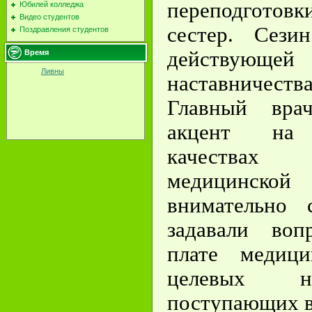
переподгот
Юбилей колледжа
Видео студентов
сестер. Сези
Поздравления студентов
действую
Время
Ливны
наставничества
Главный вра
акцент на 
качества
медицинской
внимательно 
задавали воп
плате медиц
целевых н
поступающих в