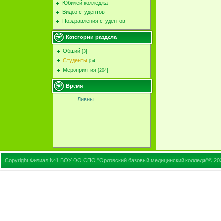
Юбилей колледжа
Видео студентов
Поздравления студентов
Категории раздела
Общий
[3]
Студенты
[54]
Мероприятия
[204]
Время
Ливны
Copyright Филиал №1 БОУ ОО СПО "Орловский базовый медицинский колледж"© 20