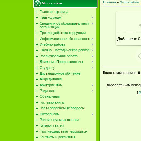
Главная
»
Фотоальбом
Меню сайта
Главная страница
Наш колледж
Сведения об образовательной
В ре
организации
Противодействие коррупции
Информационная безопасность
Добавлено
0
Учебная работа
Научно - методическая работа
Воспитательная работа
Движение Профессионалы
Студенту
Всего комментариев
:
0
Дистанционное обучение
Аккредитация
Добавлять комментар
Абитуриентам
Родителю
[
Р
Объявления
Гостевая книга
Часто задаваемые вопросы
Фотоальбом
Рекомендуемые ссылки.
Каталог статей
Противодействие терроризму
Контакты и реквизиты