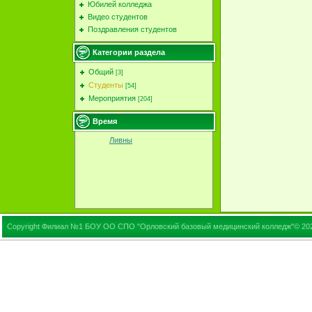
Юбилей колледжа
Видео студентов
Поздравления студентов
Категории раздела
Общий
[3]
Студенты
[54]
Мероприятия
[204]
Время
Ливны
Copyright Филиал №1 БОУ ОО СПО "Орловский базовый медицинский колледж"© 20