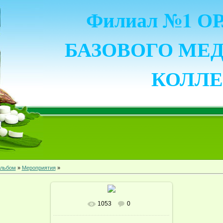
Филиал №1 
БАЗОВОГО МЕ
КОЛЛ
льбом
»
Мероприятия
»
1053
0
В реальном размере
1280x960
/