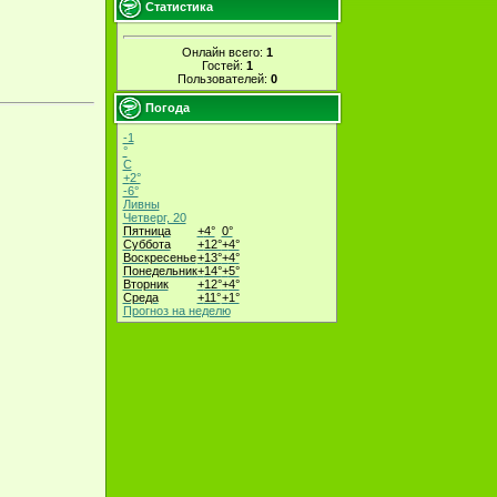
Статистика
Онлайн всего:
1
Гостей:
1
Пользователей:
0
Погода
-1
°
C
+
2°
-6°
Ливны
Четверг, 20
Пятница
+
4°
0°
Суббота
+
12°
+
4°
Воскресенье
+
13°
+
4°
Понедельник
+
14°
+
5°
Вторник
+
12°
+
4°
Среда
+
11°
+
1°
Прогноз на неделю