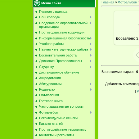
Главная
»
Фотоальбом
Меню сайта
Главная страница
Наш колледж
Сведения об образовательной
В ре
организации
Противодействие коррупции
Информационная безопасность
Добавлено
3
Учебная работа
Научно - методическая работа
Воспитательная работа
Движение Профессионалы
Студенту
Всего комментариев
:
0
Дистанционное обучение
Аккредитация
Добавлять комментар
Абитуриентам
Родителю
[
Р
Объявления
Гостевая книга
Часто задаваемые вопросы
Фотоальбом
Рекомендуемые ссылки.
Каталог статей
Противодействие терроризму
Контакты и реквизиты