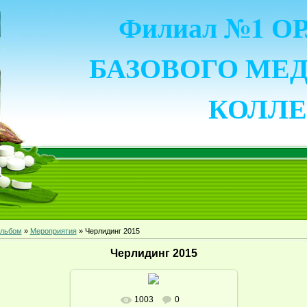
Филиал №1 
БАЗОВОГО МЕ
КОЛЛ
льбом
»
Мероприятия
» Черлидинг 2015
Черлидинг 2015
1003
0
В реальном размере
1280x853
/