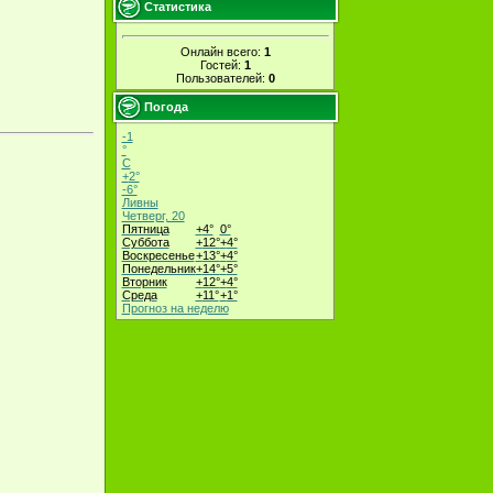
Статистика
Онлайн всего:
1
Гостей:
1
Пользователей:
0
Погода
-1
°
C
+
2°
-6°
Ливны
Четверг, 20
Пятница
+
4°
0°
Суббота
+
12°
+
4°
Воскресенье
+
13°
+
4°
Понедельник
+
14°
+
5°
Вторник
+
12°
+
4°
Среда
+
11°
+
1°
Прогноз на неделю