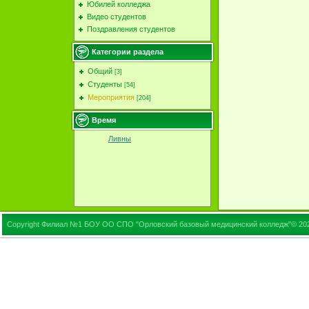
Юбилей колледжа
Видео студентов
Поздравления студентов
Категории раздела
Общий
[3]
Студенты
[54]
Мероприятия
[204]
Время
Ливны
Copyright Филиал №1 БОУ ОО СПО "Орловский базовый медицинский колледж"© 20