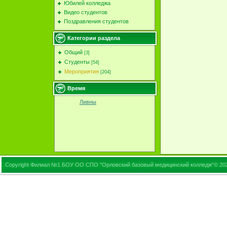
Юбилей колледжа
Видео студентов
Поздравления студентов
Категории раздела
Общий
[3]
Студенты
[54]
Мероприятия
[204]
Время
Ливны
Copyright Филиал №1 БОУ ОО СПО "Орловский базовый медицинский колледж"© 20