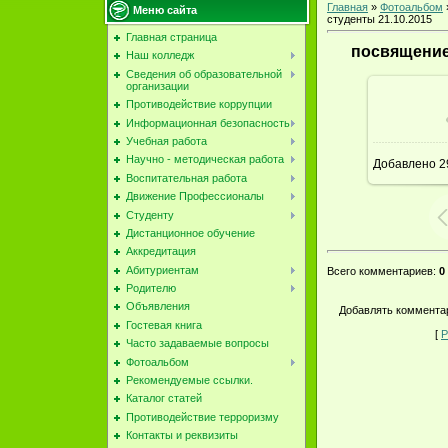
Главная
»
Фотоальбом
Меню сайта
студенты 21.10.2015
Главная страница
посвящение 
Наш колледж
Сведения об образовательной
организации
Противодействие коррупции
В ре
Информационная безопасность
Учебная работа
Научно - методическая работа
Добавлено
2
Воспитательная работа
Движение Профессионалы
Студенту
Дистанционное обучение
Аккредитация
Абитуриентам
Всего комментариев
:
0
Родителю
Объявления
Добавлять комментар
Гостевая книга
[
Р
Часто задаваемые вопросы
Фотоальбом
Рекомендуемые ссылки.
Каталог статей
Противодействие терроризму
Контакты и реквизиты