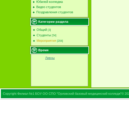
Юбилей колледжа
Видео студентов
Поздравления студентов
Категории раздела
Общий
[3]
Студенты
[54]
Мероприятия
[204]
Время
Ливны
Copyright Филиал №1 БОУ ОО СПО "Орловский базовый медицинский колледж"© 20