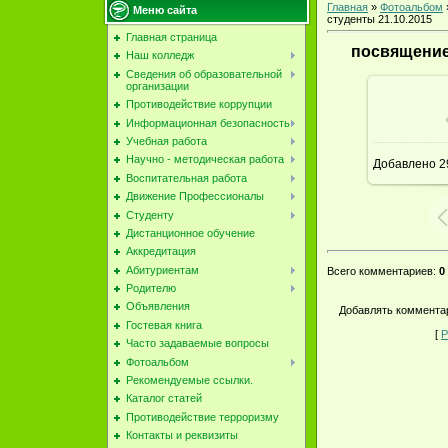
Главная
»
Фотоальбом
Меню сайта
студенты 21.10.2015
Главная страница
посвящение 
Наш колледж
Сведения об образовательной
организации
Противодействие коррупции
В ре
Информационная безопасность
Учебная работа
Научно - методическая работа
Добавлено
2
Воспитательная работа
Движение Профессионалы
Студенту
Дистанционное обучение
Аккредитация
Абитуриентам
Всего комментариев
:
0
Родителю
Объявления
Добавлять комментар
Гостевая книга
[
Р
Часто задаваемые вопросы
Фотоальбом
Рекомендуемые ссылки.
Каталог статей
Противодействие терроризму
Контакты и реквизиты