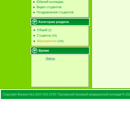
Юбилей колледжа
Видео студентов
Поздравления студентов
Категории раздела
Общий
[3]
Студенты
[54]
Мероприятия
[204]
Время
Ливны
Copyright Филиал №1 БОУ ОО СПО "Орловский базовый медицинский колледж"© 20