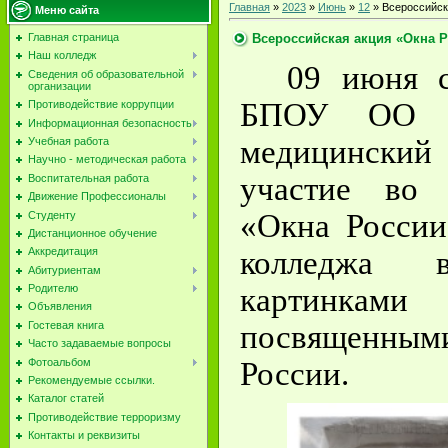
Главная
»
2023
»
Июнь
»
12
» Всероссийск
Меню сайта
Всероссийская акция «Окна Р
Главная страница
Наш колледж
09 июня 
Сведения об образовательной
организации
БПОУ ОО «
Противодействие коррупции
Информационная безопасность
медицински
Учебная работа
Научно - методическая работа
участие во 
Воспитательная работа
Движение Профессионалы
«Окна России
Студенту
Дистанционное обучение
колледжа 
Аккредитация
Абитуриентам
картинка
Родителю
Объявления
посвященным
Гостевая книга
Часто задаваемые вопросы
Фотоальбом
России.
Рекомендуемые ссылки.
Каталог статей
Противодействие терроризму
Контакты и реквизиты