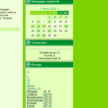
Календарь новостей
«
Июнь 2023
»
олледж»,
шли к ней на
Пн
Вт
Ср
Чт
Пт
Сб
Вс
нкостям
1
2
3
4
, "вторая
5
6
7
8
9
10
11
12
13
14
15
16
17
18
19
20
21
22
23
24
25
26
27
28
29
30
Статистика
Онлайн всего:
1
Гостей:
1
Пользователей:
0
Погода
-1
°
C
+
2°
-6°
Ливны
Четверг, 20
Пятница
+
4°
0°
Суббота
+
12°
+
4°
Воскресенье
+
13°
+
4°
Понедельник
+
14°
+
5°
Вторник
+
12°
+
4°
Среда
+
11°
+
1°