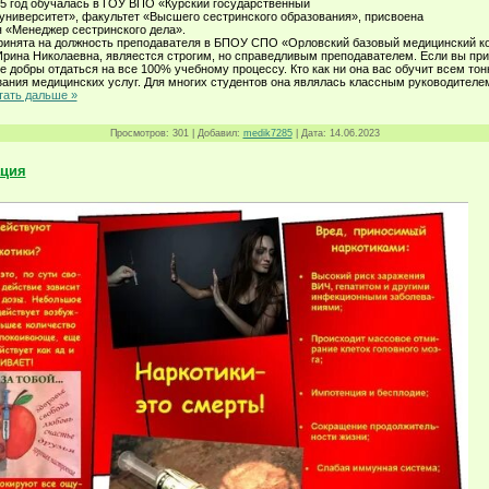
05 год обучалась в ГОУ ВПО «Курский государственный
университет», факультет «Высшего сестринского образования», присвоена
 «Менеджер сестринского дела».
принята на должность преподавателя в БПОУ СПО «Орловский базовый медицинский к
рина Николаевна, являестся строгим, но справедливым преподавателем. Если вы при
те добры отдаться на все 100% учебному процессу. Кто как ни она вас обучит всем то
зания медицинских услуг. Для многих студентов она являлась классным руководителем
тать дальше »
Просмотров:
301
|
Добавил:
medik7285
|
Дата:
14.06.2023
ция