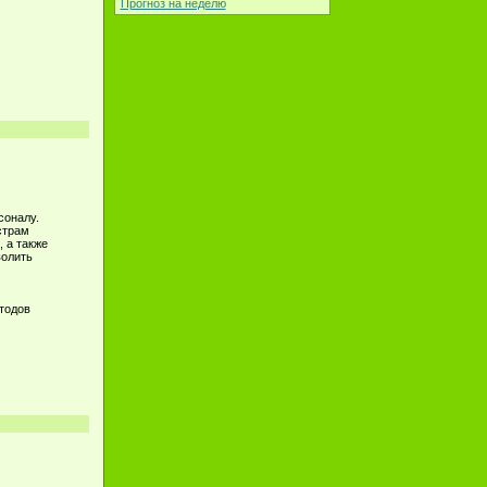
Прогноз на неделю
соналу.
страм
 а также
волить
тодов