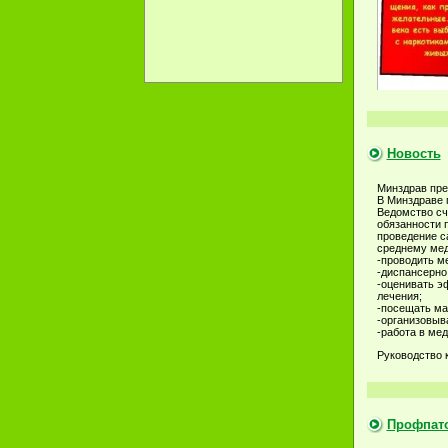
Новость
Минздрав пре
В Минздраве 
Ведомство сч
обязанности 
проведение с
среднему мед
-проводить м
-диспансерно
-оценивать э
лечения;
-посещать ма
-организовыв
-работа в ме
Руководство 
Профпат