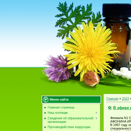
Главная
»
2023
Меню сайта
В эфире 
Главная страница
Наш колледж
Филиала N1 О
Сведения об образовательной
АФОНИНА ИР
организации
В 1997 году 
Противодействие коррупции
специальност