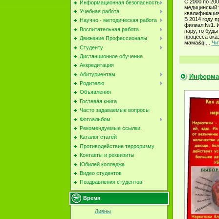
С 2000 по 20
Информационная безопасность
медицинский 
Учебная работа
квалификация
В 2014 году 
Научно - методическая работа
филиал №1. И
Воспитательная работа
пару, то будь
процесса ока
Движение Профессионалы
мама&q
...
Чи
Студенту
Дистанционное обучение
Аккредитация
Абитуриентам
Информа
Родителю
Объявления
Гостевая книга
Часто задаваемые вопросы
Фотоальбом
Рекомендуемые ссылки.
Каталог статей
Противодействие терроризму
Контакты и реквизиты
Юбилей колледжа
Видео студентов
Поздравления студентов
Время
Ливны