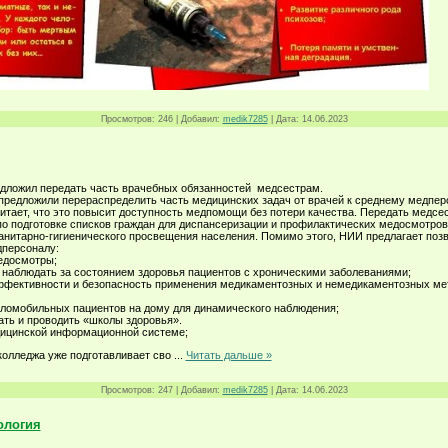
Просмотров:
246
|
Добавил:
medik7285
|
Дата:
14.06.2023
дложил передать часть врачебных обязанностей медсестрам.
предложили перераспределить часть медицинских задач от врачей к среднему медпер
итает, что это повысит доступность медпомощи без потери качества. Передать медсе
по подготовке списков граждан для диспансеризации и профилактических медосмотров,
анитарно-гигиенического просвещения населения. Помимо этого, НИИ предлагает поз
персоналу:
едосмотры;
 наблюдать за состоянием здоровья пациентов с хроническими заболеваниями;
ффективности и безопасность применения медикаментозных и немедикаментозных ме
ломобильных пациентов на дому для динамического наблюдения;
ать и проводить «школы здоровья».
дицинской информационной системе;
колледжа уже подготавливает сво
...
Читать дальше »
Просмотров:
247
|
Добавил:
medik7285
|
Дата:
14.06.2023
ология