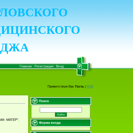
ОРЛОВСКОГО
ДИЦИНСКОГО
ЕДЖА
Главная
|
Регистрация
|
Вход
Приветствую Вас
Гость
|
RSS
Поиск
ЬМА- МАТЕР".
Форма входа