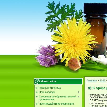
Главная
»
2023
Меню сайта
В эфире 
Главная страница
Наш колледж
Филиала N1 О
Сведения об образовательной
АФОНИНА ИР
организации
В 1997 году о
специальност
Противодействие коррупции
С 2000 по 200