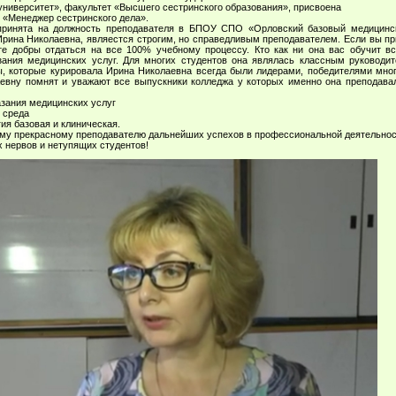
университет», факультет «Высшего сестринского образования», присвоена
 «Менеджер сестринского дела».
принята на должность преподавателя в БПОУ СПО «Орловский базовый медицинск
рина Николаевна, являестся строгим, но справедливым преподавателем. Если вы пр
ьте добры отдаться на все 100% учебному процессу. Кто как ни она вас обучит в
зания медицинских услуг. Для многих студентов она являлась классным руководит
ы, которые курировала Ирина Николаевна всегда были лидерами, победителями мног
евну помнят и уважают все выпускники колледжа у которых именно она преподав
азания медицинских услуг
 среда
ия базовая и клиническая.
у прекрасному преподавателю дальнейших успехов в профессиональной деятельност
х нервов и нетупящих студентов!