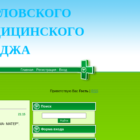
ОРЛОВСКОГО
ДИЦИНСКОГО
ЕДЖА
Главная
|
Регистрация
|
Вход
Приветствую Вас
Гость
|
RSS
Поиск
21:15
МА- МАТЕР".
Форма входа