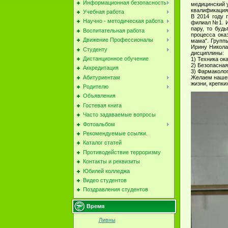
Информационная безопасность
медицинский 
квалификация
Учебная работа
В 2014 году 
Научно - методическая работа
филиал №1. И
пару, то буд
Воспитательная работа
процесса ока
Движение Профессионалы
мама". Групп
Ирину Никола
Студенту
дисциплины:
Дистанционное обучение
1) Техника ок
2) Безопасная
Аккредитация
3) Фармаколог
Желаем нашем
Абитуриентам
жизни, крепки
Родителю
Объявления
Гостевая книга
Часто задаваемые вопросы
Фотоальбом
Рекомендуемые ссылки.
Каталог статей
Противодействие терроризму
Контакты и реквизиты
Юбилей колледжа
Видео студентов
Поздравления студентов
Время
Ливны