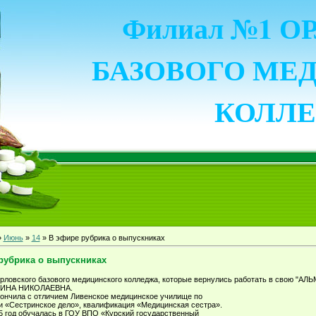
Филиал №1 
БАЗОВОГО МЕ
КОЛЛ
»
Июнь
»
14
» В эфире рубрика о выпускниках
рубрика о выпускниках
рловского базового медицинского колледжа, которые вернулись работать в свою "АЛЬ
ИНА НИКОЛАЕВНА.
кончила с отличием Ливенское медицинское училище по
и «Сестринское дело», квалификация «Медицинская сестра».
5 год обучалась в ГОУ ВПО «Курский государственный