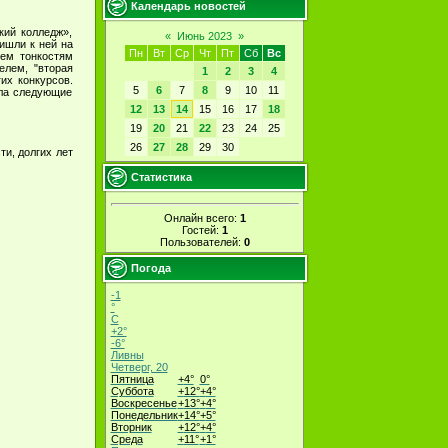
Календарь новостей
ий колледж»,
«
Июнь 2023
»
ишли к ней на
Пн
Вт
Ср
Чт
Пт
Сб
Вс
сем тонкостям
елем, "вторая
1
2
3
4
их конкурсов.
5
6
7
8
9
10
11
ала следующие
12
13
14
15
16
17
18
19
20
21
22
23
24
25
26
27
28
29
30
и, долгих лет
Статистика
Онлайн всего:
1
Гостей:
1
Пользователей:
0
Погода
-1
°
C
+
2°
-6°
Ливны
Четверг, 20
Пятница
+
4°
0°
Суббота
+
12°
+
4°
Воскресенье
+
13°
+
4°
Понедельник
+
14°
+
5°
Вторник
+
12°
+
4°
Среда
+
11°
+
1°