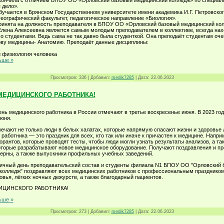
окончила с отличием БПОУ ОО «Орловский базовый медицинский колледж» по специал
 дело».
обучается в Брянском Государственном университете имени академика И.Г. Петровског
географический факультет, педагогическое направление «Биология».
принята на должность преподавателя в БПОУ ОО «Орловский базовый медицинский ко
лена Алексеевна является самым молодым преподавателем в коллективе, всегда нах
со студентами. Ведь сама не так давно была студенткой. Она преподаёт студентам оч
ову медицины- Анатомию. Преподаёт данные дисциплины:
и физиология человека
ьше »
Просмотров:
336
|
Добавил:
medik7285
|
Дата:
22.06.2023
МЕДИЦИНСКОГО РАБОТНИКА!
ень медицинского работника в России отмечают в третье воскресенье июня. В 2023 год
июня.
мечают не только люди в белых халатах, которые напрямую спасают жизни и здоровье 
работника — это праздник для всех, кто так или иначе к причастен к медицине. Напри
орантов, которые проводят тесты, чтобы люди могли узнать результаты анализов, а та
оторые разрабатывают новое медицинское оборудование. Получают поздравления и пр
терны, а также выпускники профильных учебных заведений.
ничный день преподавательский состав и студенты филиала N1 БПОУ ОО "Орловский 
колледж" поздравляют всех медицинских работников с профессиональным праздником,
овья, лёгких ночных дежурств, а также благодарный пациентов.
ИЦИНСКОГО РАБОТНИКА!
ьше »
Просмотров:
273
|
Добавил:
medik7285
|
Дата:
22.06.2023