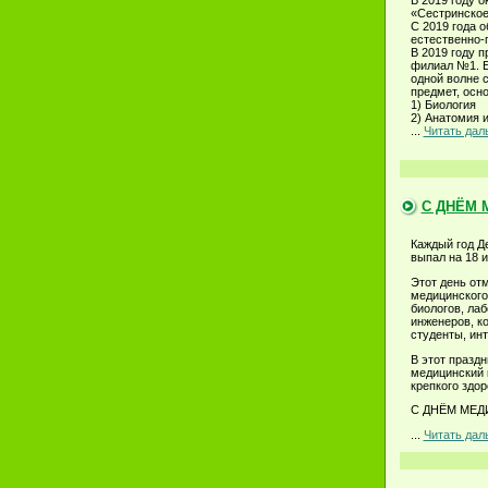
В 2019 году 
«Сестринское
С 2019 года 
естественно-
В 2019 году 
филиал №1. Е
одной волне 
предмет, осн
1) Биология
2) Анатомия 
...
Читать дал
С ДНЁМ 
Каждый год Д
выпал на 18 
Этот день от
медицинского 
биологов, лаб
инженеров, к
студенты, ин
В этот празд
медицинский 
крепкого здор
С ДНЁМ МЕД
...
Читать дал