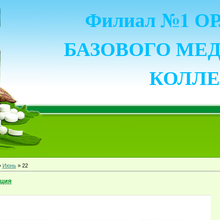
Филиал №1 
БАЗОВОГО МЕ
КОЛЛ
»
Июнь
»
22
ция