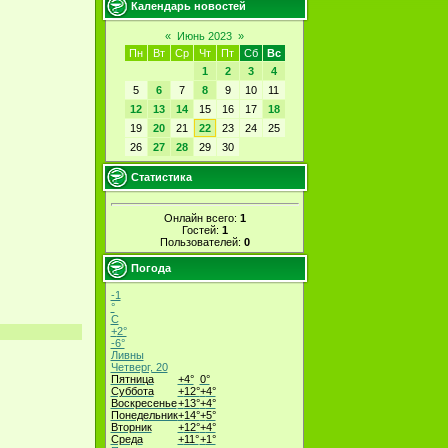
Календарь новостей
«
Июнь 2023
»
Пн
Вт
Ср
Чт
Пт
Сб
Вс
1
2
3
4
5
6
7
8
9
10
11
12
13
14
15
16
17
18
19
20
21
22
23
24
25
26
27
28
29
30
Статистика
Онлайн всего:
1
Гостей:
1
Пользователей:
0
Погода
-1
°
C
+
2°
-6°
Ливны
Четверг, 20
Пятница
+
4°
0°
Суббота
+
12°
+
4°
Воскресенье
+
13°
+
4°
Понедельник
+
14°
+
5°
Вторник
+
12°
+
4°
Среда
+
11°
+
1°