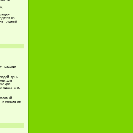
ьности
о,
лледж»,
одится на
ень трудный
у праздник
людей. День
мер, для
кже для
еподаватели,
базовый
​ и желают им