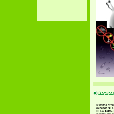
В эфире 
В эфире рубр
Филиала N1 О
ШЕБАНОВА (