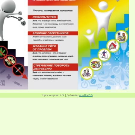
Просмотров
: 277 |
Добавил
:
medik7285