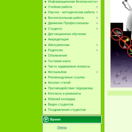
Информационная безопасность
Учебная работа
Научно - методическая работа
Воспитательная работа
Движение Профессионалы
Студенту
Дистанционное обучение
Аккредитация
Абитуриентам
Родителю
Объявления
Гостевая книга
Часто задаваемые вопросы
Фотоальбом
Рекомендуемые ссылки.
Каталог статей
Противодействие терроризму
Контакты и реквизиты
Юбилей колледжа
Видео студентов
Поздравления студентов
Время
Ливны