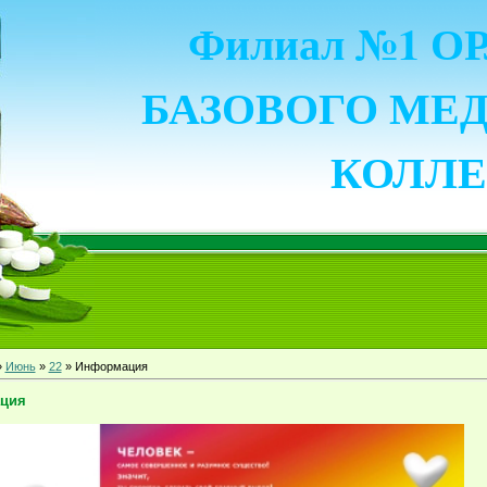
Филиал №1 
БАЗОВОГО МЕ
КОЛЛ
»
Июнь
»
22
» Информация
ция