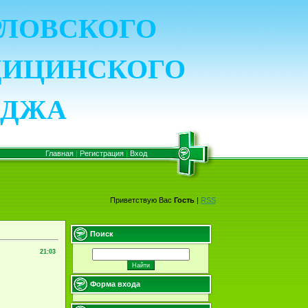
ОРЛОВСКОГО
ДИЦИНСКОГО
ЕДЖА
Главная
|
Регистрация
|
Вход
Приветствую Вас
Гость
|
RSS
Поиск
21:03
Форма входа