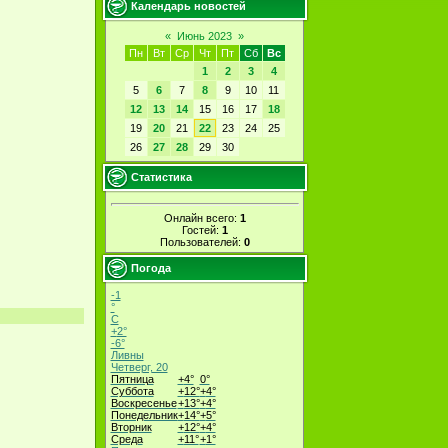
Календарь новостей
«
Июнь 2023
»
Пн
Вт
Ср
Чт
Пт
Сб
Вс
1
2
3
4
5
6
7
8
9
10
11
12
13
14
15
16
17
18
19
20
21
22
23
24
25
26
27
28
29
30
Статистика
Онлайн всего:
1
Гостей:
1
Пользователей:
0
Погода
-1
°
C
+
2°
-6°
Ливны
Четверг, 20
Пятница
+
4°
0°
Суббота
+
12°
+
4°
Воскресенье
+
13°
+
4°
Понедельник
+
14°
+
5°
Вторник
+
12°
+
4°
Среда
+
11°
+
1°