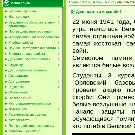
Главная
»
2023
»
Июнь
»
28
» День памяти 
Меню сайта
День памяти и скорби!
Главная страница
Наш колледж
22 июня 1941 года, 
Сведения об образовательной
организации
утра началась Вел
Противодействие коррупции
самая страшная вой
Информационная безопасность
самая жестокая, са
Учебная работа
Научно - методическая работа
войн.
Воспитательная работа
Символом памят
Движение Профессионалы
являются белые во
Студенту
Дистанционное обучение
Студенты 3 кур
Аккредитация
"Орловский базов
Абитуриентам
Родителю
провели акцию​ п
Объявления
скорби. Они прине
Гостевая книга
белые воздушные шар
Часто задаваемые вопросы
Фотоальбом
начале защиты пр
Рекомендуемые ссылки.
обучающиеся помяну
Каталог статей
кто погиб в Великой
Противодействие терроризму
Контакты и реквизиты