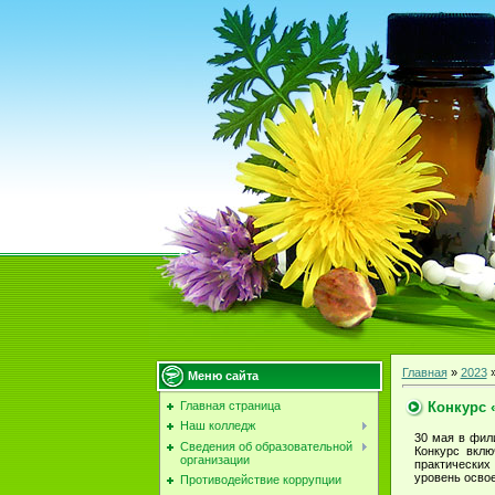
Главная
»
2023
Меню сайта
Конкурс 
Главная страница
Наш колледж
30 мая в фил
Сведения об образовательной
Конкурс вклю
организации
практических
уровень осво
Противодействие коррупции