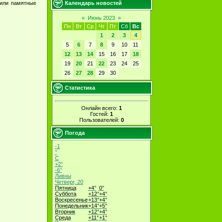
Календарь новостей
чили памятные
«
Июнь 2023
»
Пн
Вт
Ср
Чт
Пт
Сб
Вс
1
2
3
4
5
6
7
8
9
10
11
12
13
14
15
16
17
18
19
20
21
22
23
24
25
26
27
28
29
30
Статистика
Онлайн всего:
1
Гостей:
1
Пользователей:
0
Погода
-1
°
C
+
2°
-6°
Ливны
Четверг, 20
Пятница
+
4°
0°
Суббота
+
12°
+
4°
Воскресенье
+
13°
+
4°
Понедельник
+
14°
+
5°
Вторник
+
12°
+
4°
Среда
+
11°
+
1°