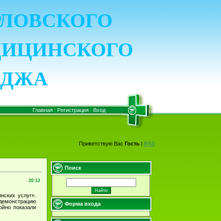
ОРЛОВСКОГО
ДИЦИНСКОГО
ЕДЖА
Главная
|
Регистрация
|
Вход
Приветствую Вас
Гость
|
RSS
Поиск
20:13
нских услуг».
демонстрацию
Форма входа
ойно показали