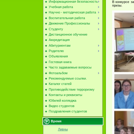
Информационная безопасность
В конкурсе з
призы.
Учебная работа
Научно - методическая работа
Воспитательная работа
Движение Профессионалы
Студенту
Дистанционное обучение
Аккредитация
Абитуриентам
Родителю
Объявления
Гостевая книга
Часто задаваемые вопросы
Фотоальбом
Рекомендуемые ссылки.
Каталог статей
Противодействие терроризму
Контакты и реквизиты
Юбилей колледжа
Видео студентов
Поздравления студентов
Время
Ливны