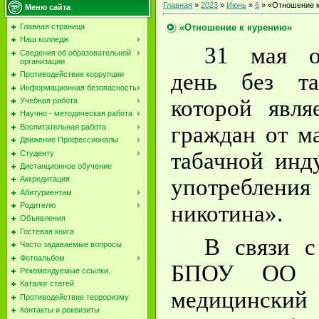
Главная
»
2023
»
Июнь
»
6
» «Отношение к
Меню сайта
«Отношение к курению»
Главная страница
Наш колледж
31 мая о
Сведения об образовательной
организации
день без та
Противодействие коррупции
Информационная безопасность
которой явля
Учебная работа
Научно - методическая работа
граждан от м
Воспитательная работа
Движение Профессионалы
табачной инд
Студенту
Дистанционное обучение
употребле
Аккредитация
Абитуриентам
никотина».
Родителю
Объявления
Гостевая книга
В связи 
Часто задаваемые вопросы
Фотоальбом
БПОУ ОО «
Рекомендуемые ссылки.
Каталог статей
медицинск
Противодействие терроризму
Контакты и реквизиты