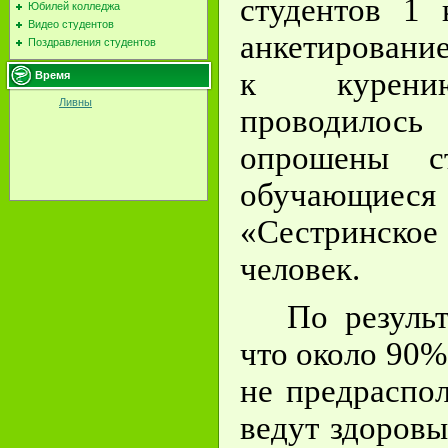
студентов 1 
Юбилей колледжа
Видео студентов
анкетировани
Поздравления студентов
к курению
Время
Ливны
проводилос
опрошены с
обучающиес
«Сестринское
человек.
По резуль
что около 90
не предраспо
ведут здоровы