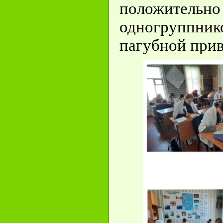
положительн
одногруппник
пагубной прив