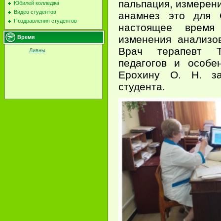
пальпация, измерени
Юбилей колледжа
Видео студентов
анамнез это для 
Поздравления студентов
настоящее врем
изменения анализо
Время
Врач терапевт Т
Ливны
педагогов и особе
Ерохину О. Н. за
студента.