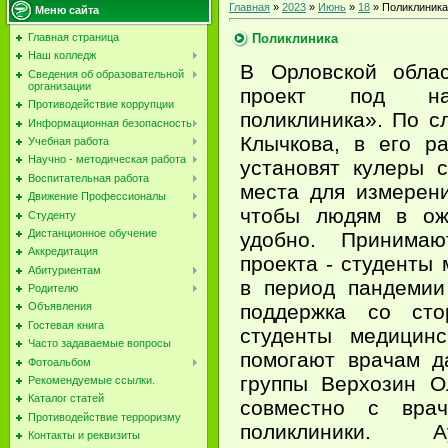
Главная
»
2023
»
Июнь
»
18
» Поликлиника
Меню сайта
Поликлиника
Главная страница
Наш колледж
В Орловской облас
Сведения об образовательной
организации
проект под наз
Противодействие коррупции
поликлиника». По с
Информационная безопасность
Клычкова, в его р
Учебная работа
Научно - методическая работа
установят кулеры 
Воспитательная работа
места для измерен
Движение Профессионалы
чтобы людям в ож
Студенту
Дистанционное обучение
удобно. Принима
Аккредитация
проекта - студенты
Абитуриентам
в период пандемии
Родителю
поддержка со сто
Объявления
Гостевая книга
студенты медицинс
Часто задаваемые вопросы
помогают врачам д
Фотоальбом
группы Верхозин О
Рекомендуемые ссылки.
Каталог статей
совместно с врач
Противодействие терроризму
поликлиники. Ау
Контакты и реквизиты